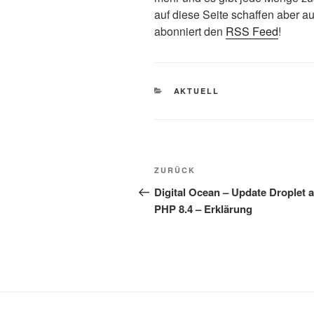
auf diese Seite schaffen aber au
abonniert den
RSS Feed
!
KATEGORIEN
AKTUELL
Beitragsnavigation
Vorheriger
ZURÜCK
Beitrag
Digital Ocean – Update Droplet a
PHP 8.4 – Erklärung