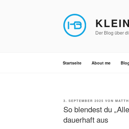
Zum
Inhalt
springen
KLEI
Der Blog über di
Startseite
About me
Blog
VERÖFFENTLICHT
3. SEPTEMBER 2025
VON
MATTH
AM
So blendest du „All
dauerhaft aus