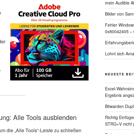
mein Audible A
e
Bilder von Sam
Fehler Windows
0x80042405 –
der
Erfahrungsberi
Lohnt sich Ama
–
NEUESTE BE
Excel-Wahnsinn:
Ergebnis angez
Bitwarden Dupli
itung: Alle Tools ausblenden
Richtig Einfüg
STRG+V nicht g
um die „Alle Tools“-Leiste zu schließen