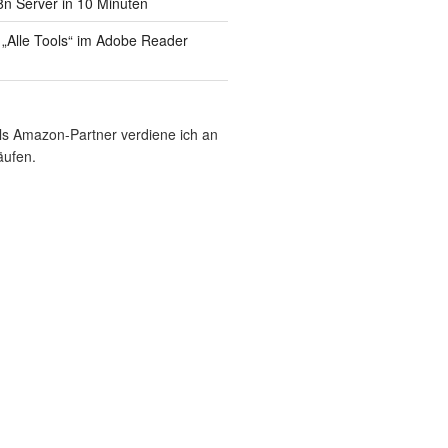
8n Server in 10 Minuten
 „Alle Tools“ im Adobe Reader
Als Amazon-Partner verdiene ich an
äufen.