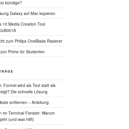
bo kündige?
sung Galaxy auf Mac kopieren
 10 Media Creation Tool
 0xA001A
cht zum Philips OneBlade Rasierer
zon Prime für Studenten
ITRÄGE
 Formel wird als Text statt als
eigt? Die schnelle Lösung
kate entfernen – Anleitung
en im Terminal Fenster: Warum
eht (und was hilft)