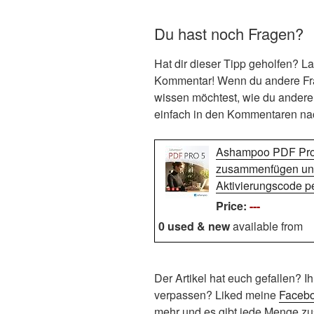
Du hast noch Fragen?
Hat dir dieser Tipp geholfen? L
Kommentar! Wenn du andere Fr
wissen möchtest, wie du andere 
einfach in den Kommentaren na
Ashampoo PDF Pro 5
zusammenfügen und e
Aktivierungscode p
Price:
---
0 used & new
available from
Der Artikel hat euch gefallen? I
verpassen? Liked meine
Facebo
mehr und es gibt jede Menge zus