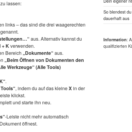
Dein eigener n
 zu lassen:
So blendest du
dauerhaft aus
n links – das sind die drei waagerechten
 genannt.
stellungen…“
aus. Alternativ kannst du
Information
: 
l + K
verwenden.
qualifizierten K
den Bereich
„Dokumente“
aus.
on
„Beim Öffnen von Dokumenten den
Alle Werkzeuge“ (Alle Tools)
K“
.
 Tools“
, indem du auf das kleine
X
in der
iste klickst.
lett und starte ihn neu.
ls“
-Leiste nicht mehr automatisch
Dokument öffnest.