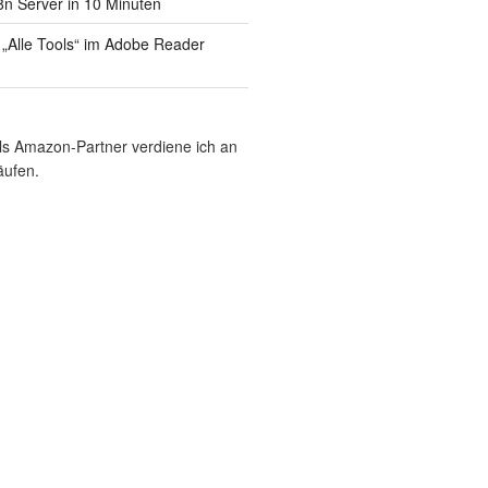
8n Server in 10 Minuten
 „Alle Tools“ im Adobe Reader
Als Amazon-Partner verdiene ich an
äufen.