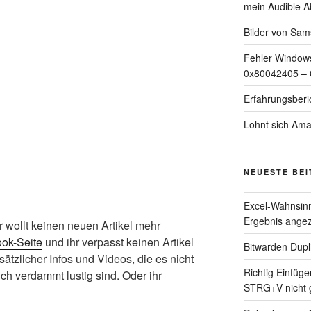
mein Audible A
Bilder von Sam
Fehler Windows
0x80042405 –
Erfahrungsberi
Lohnt sich Ama
NEUESTE BE
Excel-Wahnsinn:
Ergebnis angez
hr wollt keinen neuen Artikel mehr
ok-Seite
und ihr verpasst keinen Artikel
Bitwarden Dupli
ätzlicher Infos und Videos, die es nicht
Richtig Einfüg
ch verdammt lustig sind. Oder ihr
STRG+V nicht g