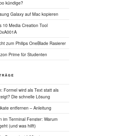
bo kündige?
sung Galaxy auf Mac kopieren
 10 Media Creation Tool
 0xA001A
cht zum Philips OneBlade Rasierer
zon Prime für Studenten
ITRÄGE
 Formel wird als Text statt als
eigt? Die schnelle Lösung
kate entfernen – Anleitung
en im Terminal Fenster: Warum
eht (und was hilft)