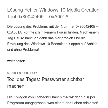
Lösung Fehler Windows 10 Media Creation
Tool 0x80042405 – 0xA001A
Die Lösung des Problems mit der Nummer 0x80042405 –
0xA001A konnte ich in keinem Forum finden. Nach einem
Tag Pause habe ich dann das hier probiert und die
Erstellung des Windows 10 Bootsticks klappte auf Anhieb
und ohne Probleme!
„Fehler
weiterlesen
Windows
10
VERÖFFENTLICHT
5. OKTOBER 2007
Media
AM
Tool des Tages: Passwörter sichtbar
Creation
machen
Tool
0x80042405
Die Kollegen von Lifehacker haben mal wieder ein super
–
Programm ausgegraben, was einem das Leben erleichtet!
0xA001A“