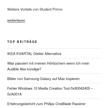
Weitere Vorteile von Student Prime:
„Lohnt
weiterlesen
sich
Amazon
Prime
TOP BEITRÄGE
für
Studenten“
IKEA KVARTAL Gleiter Alternative
Was passiert mit meinen Hörbüchern wenn ich mein
Audible Abo kündige?
Bilder von Samsung Galaxy auf Mac kopieren
Fehler Windows 10 Media Creation Tool 0x80042405 –
0xA001A
Erfahrungsbericht zum Philips OneBlade Rasierer