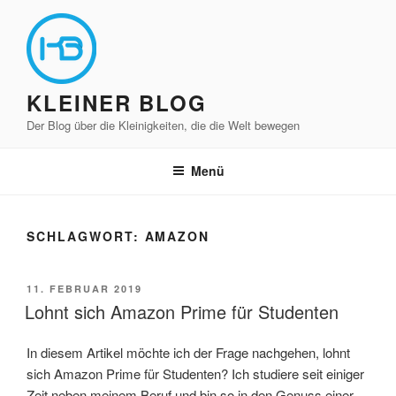
Zum
Inhalt
springen
KLEINER BLOG
Der Blog über die Kleinigkeiten, die die Welt bewegen
Menü
SCHLAGWORT:
AMAZON
VERÖFFENTLICHT
11. FEBRUAR 2019
AM
Lohnt sich Amazon Prime für Studenten
In diesem Artikel möchte ich der Frage nachgehen, lohnt
sich Amazon Prime für Studenten? Ich studiere seit einiger
Zeit neben meinem Beruf und bin so in den Genuss einer